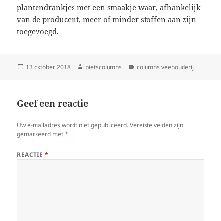
plantendrankjes met een smaakje waar, afhankelijk
van de producent, meer of minder stoffen aan zijn
toegevoegd.
Geplaatst
Auteur
Categorieën
13 oktober 2018
pietscolumns
columns veehouderij
op
Geef een reactie
Uw e-mailadres wordt niet gepubliceerd.
Vereiste velden zijn
gemarkeerd met
*
REACTIE
*