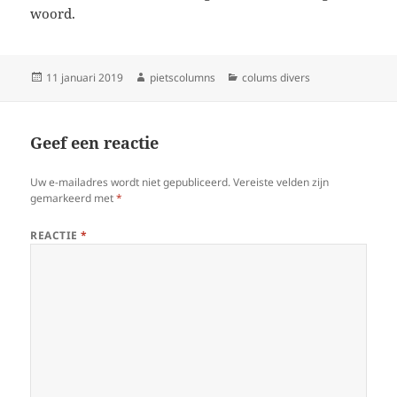
woord.
Geplaatst
Auteur
Categorieën
11 januari 2019
pietscolumns
colums divers
op
Geef een reactie
Uw e-mailadres wordt niet gepubliceerd.
Vereiste velden zijn
gemarkeerd met
*
REACTIE
*